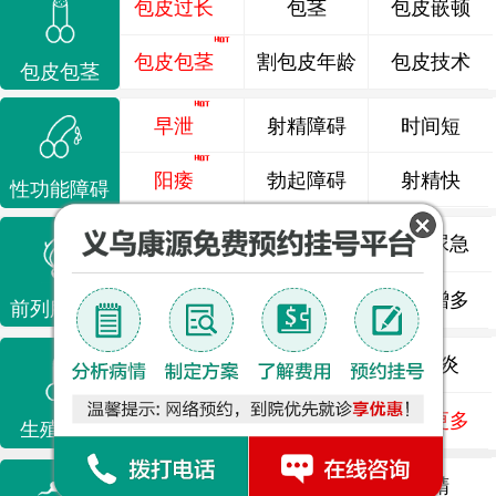
包皮过长
包茎
包皮嵌顿
包皮包茎
割包皮年龄
包皮技术
包皮包茎
早泄
射精障碍
时间短
阳痿
勃起障碍
射精快
性功能障碍
前列腺炎
前列腺痛
尿频尿急
前列腺增生
排尿不畅
夜尿增多
前列腺疾病
龟头炎
睾丸炎
尿道炎
尿相关
泌尿感染
了解更多
生殖感染
死精
少精
弱精