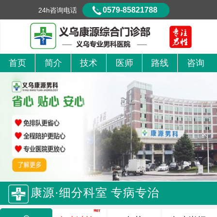
0579-85821788
24h咨询电话
首页
简介
技术
医师
路线
咨询
康源·细分科室 专病专治